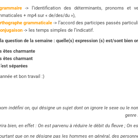
grammaire
-> l’identification des déterminants, pronoms et v
maticales + mp4 sur « de/des/du »),
orthographe grammaticale
-> l’accord des participes passés particuli
conjugaison
-> les temps simples de l’indicatif.
, la question de la semaine : quelle(s) expression (s) est/sont bien 
s êtes charmante
s êtes charmant
’est séparées
'année et bon travail :)
om indéfini on, qui désigne un sujet dont on ignore le sexe ou le nomb
genre 
ira bien, en effet : On est parvenu à réduire le débit du fleuve ; On e
 pourtant que on ne désigne pas les hommes en général, des personne