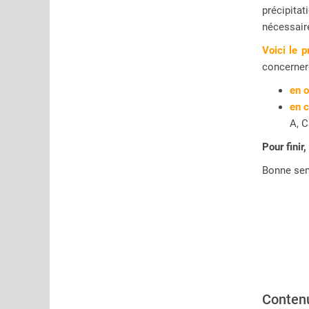
précipitat
nécessaire
Voici le 
concerner
en o
en c
A, C
Pour finir
Bonne sem
Contenu