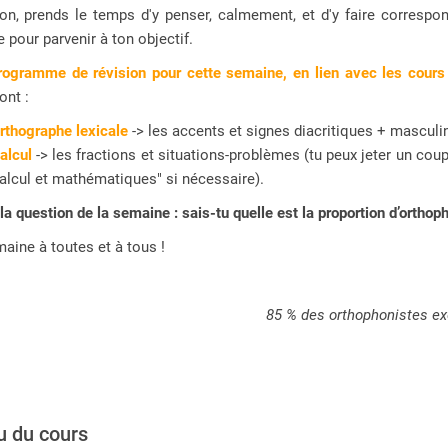
ion, prends le temps d'y penser, calmement, et d'y faire correspo
 pour parvenir à ton objectif.
programme de révision pour cette semaine, en lien avec les cour
ont :
rthographe lexicale
-> les
accents et signes diacritiques + masculi
alcul
-> les fractions et situations-problèmes (tu peux jeter un coup 
alcul et mathématiques" si nécessaire).
, la question de la semaine : sais-tu quelle est la proportion d’orthop
aine à toutes et à tous !
85 % des orthophonistes exe
 du cours