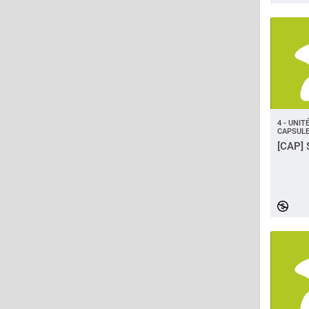
4 - UNI
CAPSULE
[CAP] 